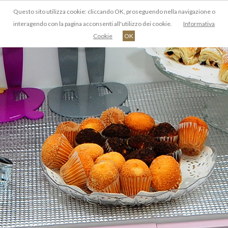
Questo sito utilizza cookie: cliccando OK, proseguendo nella navigazione o
IT
interagendo con la pagina acconsenti all'utilizzo dei cookie.
Informativa
Cookie
OK