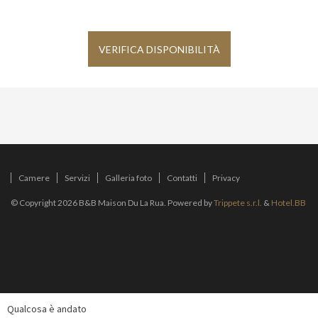
VERIFICA DISPONIBILITÀ
Camere
Servizi
Galleria foto
Contatti
Privacy
© Copyright 2026 B&B Maison Du La Rua. Powered by
Trippete s.r.l.
&
Hotel.BB
Qualcosa è andato