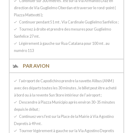
Continuer sur 300 mètres . est sur la Via Armando Diaz en
direction de Via Guglielmo Oberdan et traverser le rond-point (
Piazza Matteotti );
Continuer pendant 51 mt . Via Cardinale Guglielmo Sanfelice ;
Tournez à droite et prendre des mesures pour Guglielmo
Sanfelice 27 mt .
Légèrement à gauche sur Rua Catalana pour 100 mt . au
numéro 113
PAR AVION
l'aéroport de Capodichino prendre la navette Alibus (ANM )
avec des départs toutes les 30 minutes , le billet peut être acheté
à bord ou à la revente Sun Store intérieur de l'aéroport ;
Descendre à Piazza Municipio après environ 30-35 minutes
depuis le début ;
Continuez vers l'est sur ​​la Place de la Mairie à Via Agostino
Depretis à 49 mt .
Tourner légèrement à gauche sur la Via Agostino Depretis